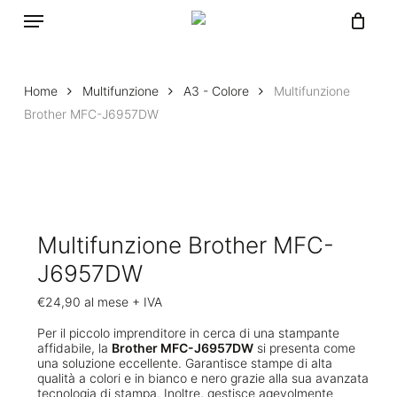
Skip
Close
Cart
Menu
to
Cart
main
content
Home
Multifunzione
A3 - Colore
Multifunzione
Brother MFC-J6957DW
Multifunzione Brother MFC-
J6957DW
€
24,90
al mese + IVA
Per il piccolo imprenditore in cerca di una stampante
affidabile, la
Brother MFC-J6957DW
si presenta come
una soluzione eccellente. Garantisce stampe di alta
qualità a colori e in bianco e nero grazie alla sua avanzata
tecnologia di stampa. Inoltre, gestisce agevolmente