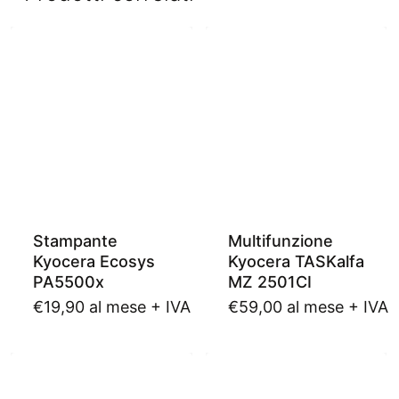
Risoluzione di stampa:
Fino a 1200 x 4800 dpi
Produttività consigliata:
Fino a 3.500 pagine/mese
Memoria:
512 MB
Stampa fronte/retro:
Automatica
Connettività:
USB, Ethernet, Wi-Fi, NFC
Funzionalità mobile:
Brother Mobile Connect,
AirPrint, Mopria
Gestione carta:
2 cassetti da 250 fogli + bypass da
100 fogli
Display:
Touchscreen a colori da 8,8 cm
Stampante
Multifunzione
Kyocera Ecosys
Kyocera TASKalfa
PA5500x
MZ 2501CI
€
19,90
al mese + IVA
€
59,00
al mese + IVA