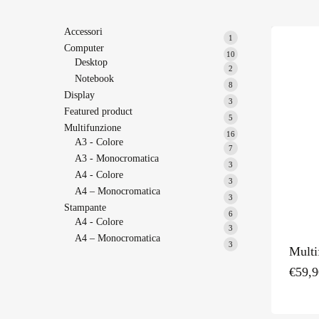
Accessori
1
1
Computer
prodotto
10
10
Desktop
2
prodotti
2
Notebook
prodotti
8
8
Display
prodotti
3
3
Featured product
prodotti
5
5
Multifunzione
prodotti
16
16
A3 - Colore
7
prodotti
7
A3 - Monocromatica
prodotti
3
3
A4 - Colore
prodotti
3
3
A4 – Monocromatica
prodotti
3
3
Stampante
prodotti
6
6
A4 - Colore
prodotti
3
3
A4 – Monocromatica
prodotti
3
3
Mult
prodotti
€
59,9