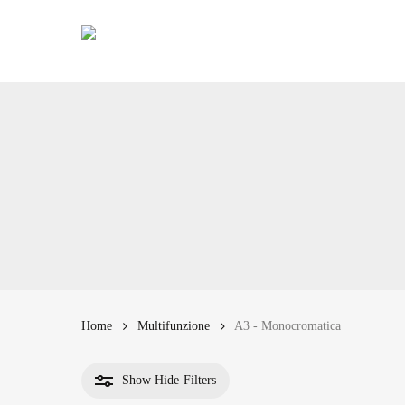
Skip
to
main
content
Home
Multifunzione
A3 - Monocromatica
Show
Hide
Filters