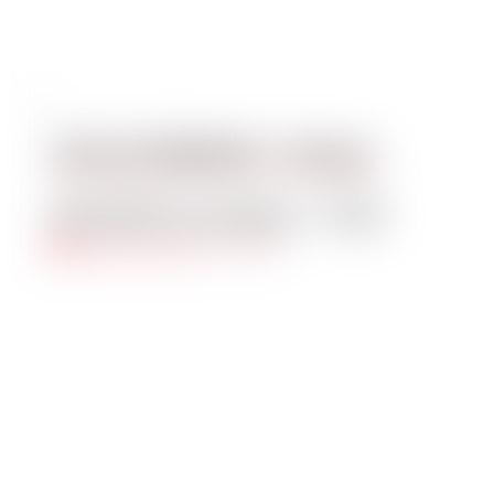
HP ELITEBOOK – Ryzen
€
23,00
al mese + IVA
Aggiungi al carrello
Quick View