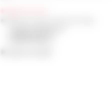
Noleggio tutto incluso
Noleggiandoil tuo computer con BOFF hai tanti vantaggi.
Consegna ed installazione rapida
Assistenza tecnica illimitata
Assicurazione full risk
Modelli sempre aggiornati
Prodotti correlati