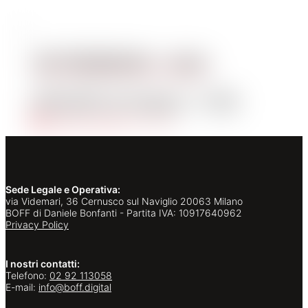
HP PROBOOK – Intel
€
25,00
al mese + IVA
Aggiungi al carrello
Quick View
Sede Legale e Operativa:
via Videmari, 36 Cernusco sul Naviglio 20063 Milano
BOFF di Daniele Bonfanti - Partita IVA: 10917640962
Privacy Policy
I nostri contatti:
Telefono:
02 92 113058
E-mail:
info@boff.digital