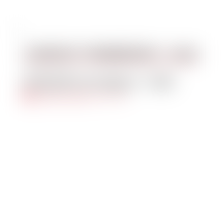
LENOVO THINKBOOK – Intel
€
20,00
al mese + IVA
Aggiungi al carrello
Quick View