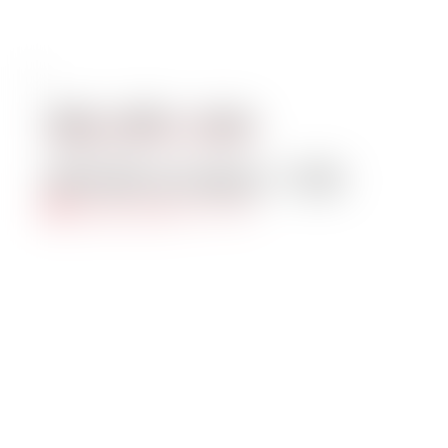
DELL XPS – Intel
€
51,00
al mese + IVA
Aggiungi al carrello
Quick View